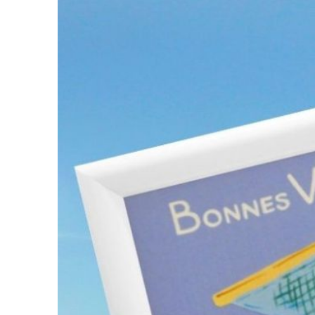
r
vidéo.
a main