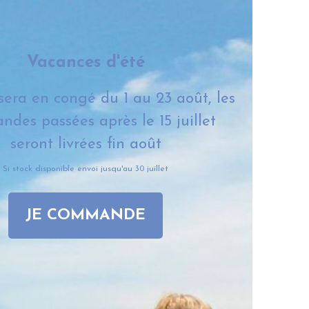
Vacances d'été
 sera en congé du 1 au 23 août, les
des passées après le 15 juillet
seront livrées fin août
Si stock disponible envoi jusqu'au 30 juillet
JE COMMANDE