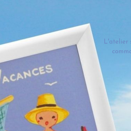
L'atelier
comman