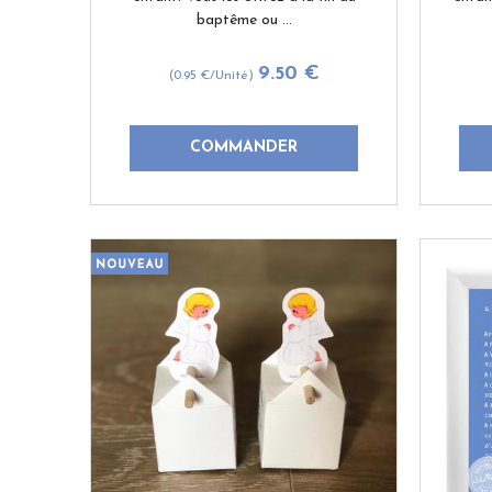
baptême ou ...
9
.50
€
(0.95
€
/Unité)