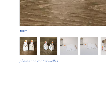
zoom
photos non contractuelles