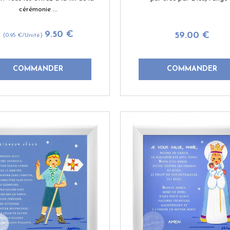
cérémonie ...
9
.50
€
59
.00
€
(0.95
€
/Unité)