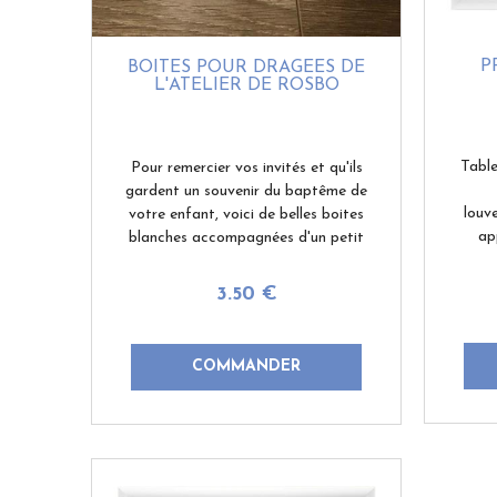
P
BOITES POUR DRAGÉES DE
L'ATELIER DE ROSBO
Table
Pour remercier vos invités et qu'ils
gardent un souvenir du baptême de
louv
votre enfant, voici de belles boites
ap
blanches accompagnées d'un petit
réci
ange de l'Atelier de Rosbo. Très
d
faciles à monter, vous
3
.50
€
scout
les personnalisez en ...