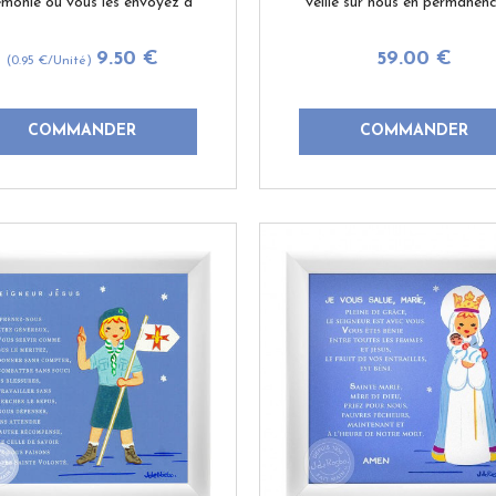
émonie ou vous les envoyez à
veille sur nous en permanenc
qui n'ont pu être présents. Au
nous protège du mal. Pour v
to, cette carte présente une
filleule, votre enfant, votre p
9
.50
€
59
.00
€
(0.95
€
/Unité)
illustration unique de ...
enfant ou ...