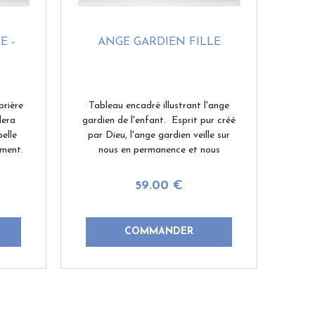
E -
ANGE GARDIEN FILLE
prière
Tableau encadré illustrant l'ange
dera
gardien de l'enfant. Esprit pur créé
elle
par Dieu, l'ange gardien veille sur
ement.
nous en permanence et nous
epuis
protège du mal. Pour votre filleule,
ide ?
votre enfant, votre petit-enfant ou
59
.00
€
l'enfant que ...