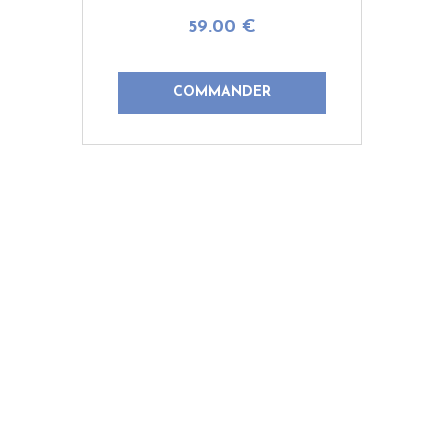
enfant toute sa jeunesse. Il est
59
.00
€
unique et rappellera régulièrement
votre ...