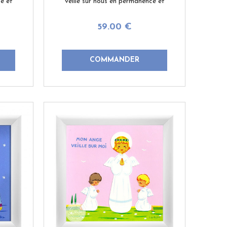
e et
veille sur nous en permanence et
otre
nous protège du mal. Pour votre
etit-
filleul, votre enfant, votre petit-
59
.00
€
enfant ou ...