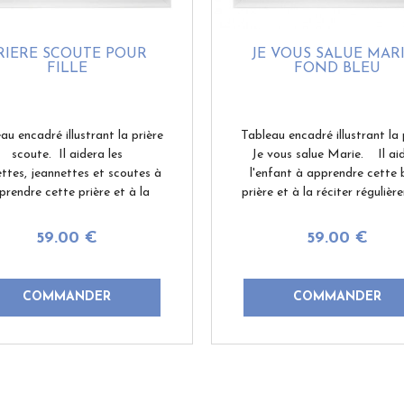
RIÈRE SCOUTE POUR
JE VOUS SALUE MARI
FILLE
FOND BLEU
au encadré illustrant la prière
Tableau encadré illustrant la 
scoute. Il aidera les
Je vous salue Marie. Il ai
ettes, jeannettes et scoutes à
l'enfant à apprendre cette b
prendre cette prière et à la
prière et à la réciter régulièr
ter régulièrement. Bonne idée
Véritable Cadre de Rosbo, d
e cadeau pour la promesse
1950. Un conseil ? Besoin d'a
59
.00
€
59
.00
€
e, l'anniversaire ou Noël. Vous
...
...