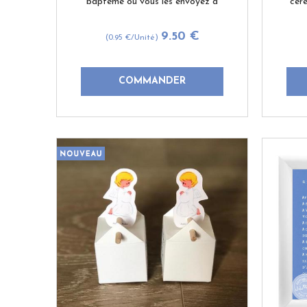
baptême ou vous les envoyez à
cér
ceux qui n'ont pu être présents. Au
ceux 
recto, cette carte présente une
rec
9
.50
€
(0.95
€
/Unité)
illustration unique de ...