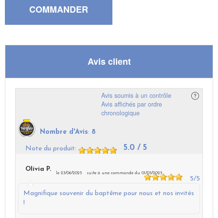
Avis client
Avis soumis à un contrôle
Avis affichés par ordre
chronologique
Nombre d'Avis
:
8
5.0
/ 5
Note du produit
:
Olivia P.
le 23/06/2025
suite à une commande du 01/05/2025
5
/5
Magnifique souvenir du baptême pour nous et nos invités
!