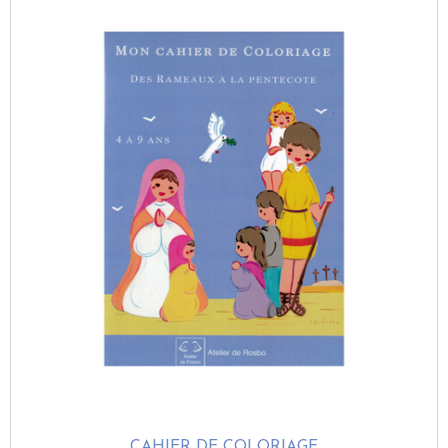
L’image est le message souvenir pour la famille du
baptême d’un de ses membres, c’est un excellent rappel
pour jeunes et moins jeunes!
Bonnet P.
le 03/01/2020
suite à une commande du 17/11/2019
5
/5
Tres bien
Emmanuelle K.
le 05/11/2019
suite à une commande du 20/10/2019
5
/5
Tb. De jolies images à conserver précieusement !
CAHIER DE COLORIAGE