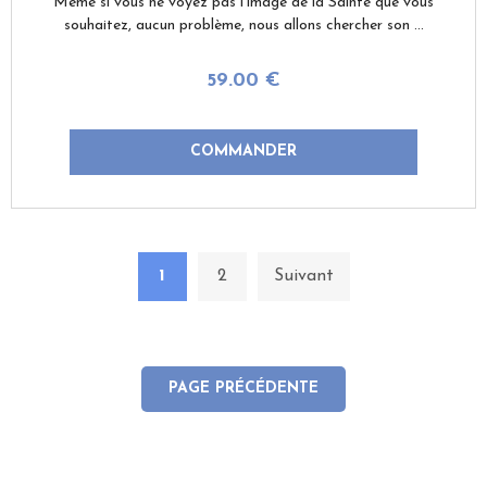
Même si vous ne voyez pas l'image de la Sainte que vous
souhaitez, aucun problème, nous allons chercher son ...
59
.00
€
1
2
Suivant